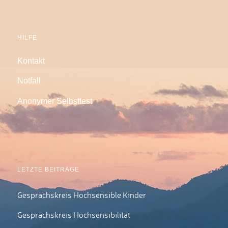
HILFE
Kontakt
Notfall
Anonymer Selbsttest
LETZTE BEITRÄGE
Gesprächskreis Hochsensible Kinder
Gesprächskreis Hochsensibilität