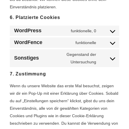
Einverständnis platzieren.
6. Platzierte Cookies
WordPress
funktionelle, 0
Consent
to
WordFence
funktionelle
Consent
service
to
Gegenstand der
wordpress
Sonstiges
service
Consent
Untersuchung
wordfence
to
7. Zustimmung
service
sonstiges
Wenn du unsere Website das erste Mal besuchst, zeigen
wir dir ein Pop-Up mit einer Erklärung über Cookies. Sobald
du auf „Einstellungen speichern“ klickst, gibst du uns dein
Einverständnis, alle von dir gewählten Kategorien von
Cookies und Plugins wie in dieser Cookie-Erklärung
beschrieben zu verwenden. Du kannst die Verwendung von